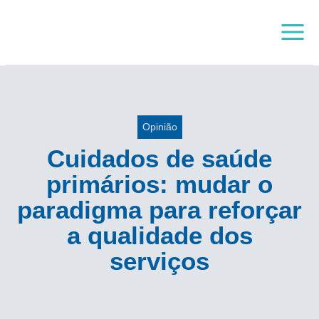
Skip
Main
to
Menu
content
Opinião
Cuidados de saúde
primários: mudar o
paradigma para reforçar
a qualidade dos
serviços