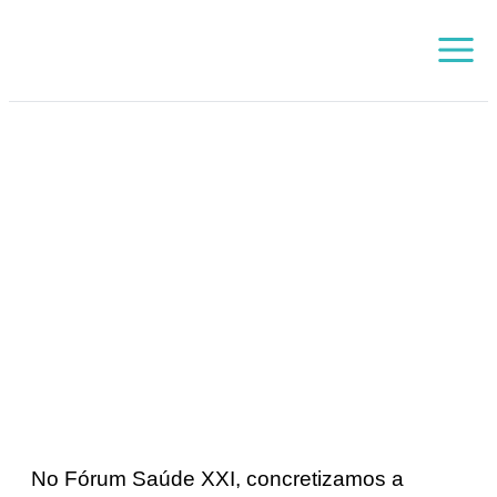
Skip
Main
to
Menu
content
O que fazemos
No Fórum Saúde XXI, concretizamos a