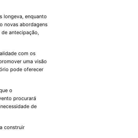
s longeva, enquanto
ão novas abordagens
 de antecipação,
ealidade com os
e promover uma visão
tório pode oferecer
que o
vento procurará
a necessidade de
 construir