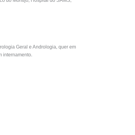
ico do Montijo, Hospital do SAMS,
rologia Geral e Andrologia, quer em
m internamento.