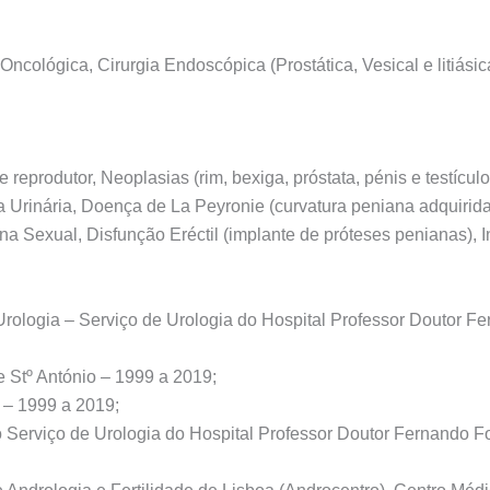
 Oncológica, Cirurgia Endoscópica (Prostática, Vesical e litiási
e reprodutor, Neoplasias (rim, bexiga, próstata, pénis e testícul
cia Urinária, Doença de La Peyronie (curvatura peniana adquiri
na Sexual, Disfunção Eréctil (implante de próteses penianas), In
Urologia – Serviço de Urologia do Hospital Professor Doutor 
de Stº António – 1999 a 2019;
e – 1999 a 2019;
do Serviço de Urologia do Hospital Professor Doutor Fernando