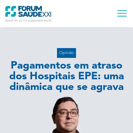
Skip
Main
to
Menu
content
Opinião
Pagamentos em atraso
dos Hospitais EPE: uma
dinâmica que se agrava