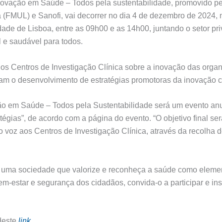
Inovação em Saúde – Todos pela sustentabilidade, promovido 
 (FMUL) e Sanofi, vai decorrer no dia 4 de dezembro de 2024, 
ade de Lisboa, entre as 09h00 e as 14h00, juntando o setor p
 e saudável para todos.
dos Centros de Investigação Clínica sobre a inovação das orga
 o desenvolvimento de estratégias promotoras da inovação cl
ão em Saúde – Todos pela Sustentabilidade será um evento anua
atégias”, de acordo com a página do evento. “O objetivo final s
o voz aos Centros de Investigação Clínica, através da recolha 
uma sociedade que valorize e reconheça a saúde como elemen
m-estar e segurança dos cidadãos, convida-o a participar e ins
deste
link
.