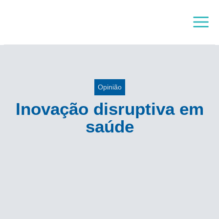
Skip
Main
to
Menu
content
Opinião
Inovação disruptiva em
saúde