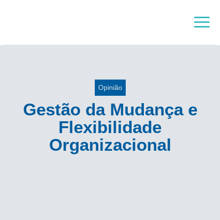
Skip
Main
to
Menu
content
Opinião
Gestão da Mudança e
Flexibilidade
Organizacional