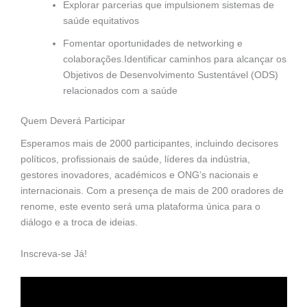
Explorar parcerias que impulsionem sistemas de
saúde equitativos
Fomentar oportunidades de networking e
colaborações.Identificar caminhos para alcançar os
Objetivos de Desenvolvimento Sustentável (ODS)
relacionados com a saúde
Quem Deverá Participar
Esperamos mais de 2000 participantes, incluindo decisores
políticos, profissionais de saúde, líderes da indústria,
gestores inovadores, académicos e ONG’s nacionais e
internacionais. Com a presença de mais de 200 oradores de
renome, este evento será uma plataforma única para o
diálogo e a troca de ideias.
Inscreva-se Já!