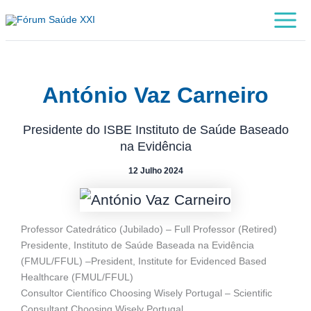
Skip
Main
to
Menu
content
António Vaz Carneiro
Presidente do ISBE Instituto de Saúde Baseado
na Evidência
12 Julho 2024
Professor Catedrático (Jubilado) – Full Professor (Retired)
Presidente, Instituto de Saúde Baseada na Evidência
(FMUL/FFUL) –President, Institute for Evidenced Based
Healthcare (FMUL/FFUL)
Consultor Científico Choosing Wisely Portugal – Scientific
Consultant Choosing Wisely Portugal