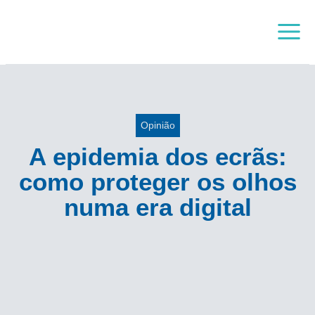
Skip
Main
to
Menu
content
Opinião
A epidemia dos ecrãs:
como proteger os olhos
numa era digital