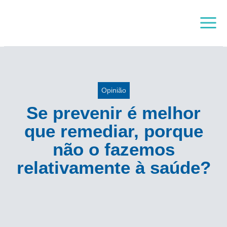
Skip
Main
to
Menu
content
Opinião
Se prevenir é melhor
que remediar, porque
não o fazemos
relativamente à saúde?