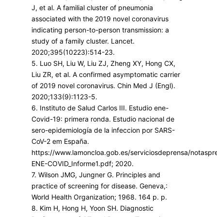
J, et al. A familial cluster of pneumonia
associated with the 2019 novel coronavirus
indicating person-to-person transmission: a
study of a family cluster. Lancet.
2020;395(10223):514-23.
5. Luo SH, Liu W, Liu ZJ, Zheng XY, Hong CX,
Liu ZR, et al. A confirmed asymptomatic carrier
of 2019 novel coronavirus. Chin Med J (Engl).
2020;133(9):1123-5.
6. Instituto de Salud Carlos III. Estudio ene-
Covid-19: primera ronda. Estudio nacional de
sero-epidemiología de la infeccion por SARS-
CoV-2 em España.
https://www.lamoncloa.gob.es/serviciosdeprensa/notas
ENE-COVID_Informe1.pdf; 2020.
7. Wilson JMG, Jungner G. Principles and
practice of screening for disease. Geneva,:
World Health Organization; 1968. 164 p. p.
8. Kim H, Hong H, Yoon SH. Diagnostic